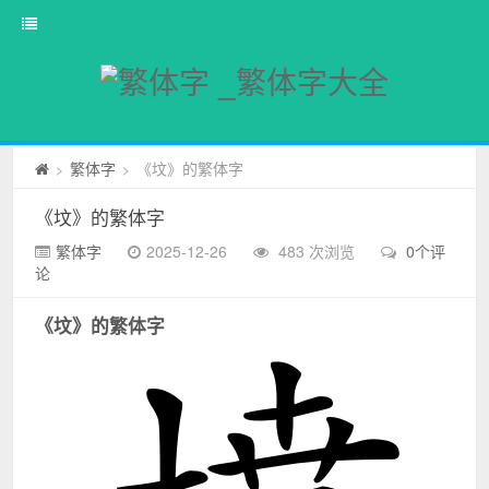
繁体字
《坟》的繁体字
>
>
《坟》的繁体字
繁体字
2025-12-26
483 次浏览
0个评
论
《坟》的繁体字