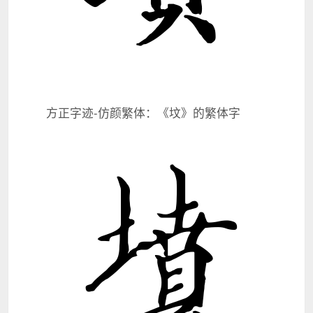
方正字迹-仿颜繁体：《坟》的繁体字