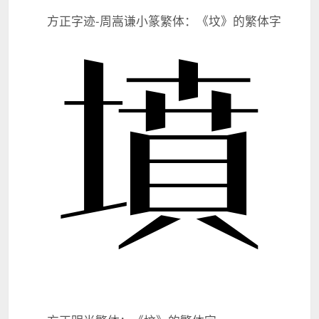
方正字迹-周嵩谦小篆繁体：《坟》的繁体字