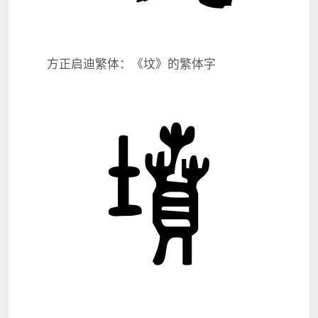
方正启迪繁体：《坟》的繁体字