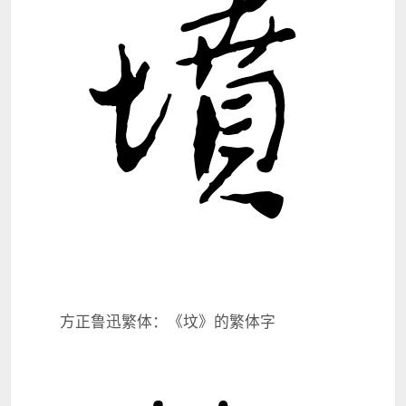
方正鲁迅繁体：《坟》的繁体字