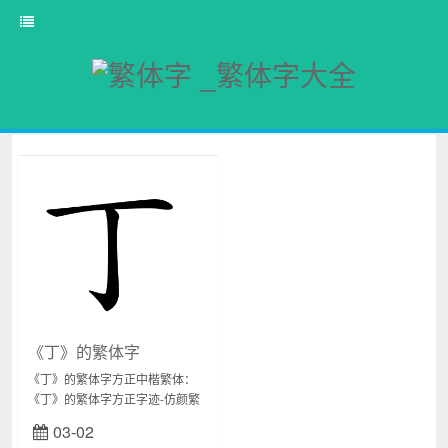
《丁》的繁体字
《丁》的繁体字方正中楷繁体：
《丁》的繁体字方正字迹-仿颜繁
体：《丁》的繁体字方正字迹-佩
03-02
安硬笔繁体：《丁》的繁体字方