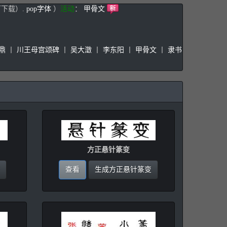
下载）.
pop字体
）
活动
：
甲骨文
鼎
丨
川王母宫颂碑
丨
吴大澂
丨
李东阳
丨
甲骨文
丨
隶书
方正悬针篆变
查看
生成方正悬针篆变