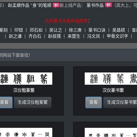
示）
赵孟頫作品
“身”的笔顺
新上线产品：
篆书作品
（高大上，可
古代篆书大家作品欣赏
：
篆刻
丨
印钮
丨
邓石如
丨
吴让之
丨
徐三庚
丨
篆书口诀
丨
吴昌硕
丨
曶
丨
赵之谦
丨
齐白石
丨
赵叔孺
丨
来楚生
丨
冯文凤
丨
甲骨文识字
丨
，到网站下面查找！
汉仪粗篆繁
汉仪篆书繁
查看
生成汉仪粗篆繁
查看
生成汉仪篆书繁