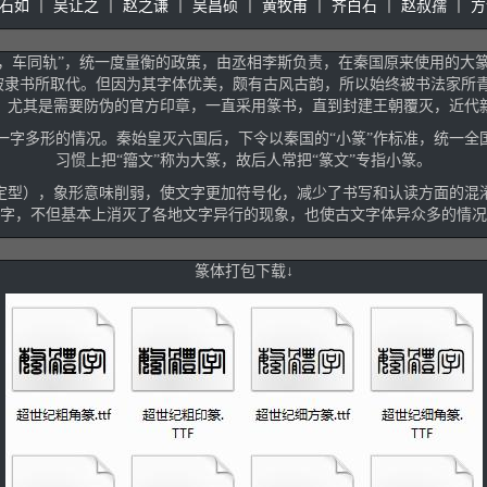
石如
丨
吴让之
丨
赵之谦
丨
吴昌硕
丨
黄牧甫
丨
齐白石
丨
赵叔孺
丨
方
同文，车同轨”，统一度量衡的政策，由丞相李斯负责，在秦国原来使用的大
被隶书所取代。但因为其字体优美，颇有古风古韵，所以始终被书法家所
，尤其是需要防伪的官方印章，一直采用篆书，直到封建王朝覆灭，近代
字多形的情况。秦始皇灭六国后，下令以秦国的“小篆”作标准，统一全
习惯上把“籀文”称为大篆，故后人常把“篆文”专指小篆。
定型），象形意味削弱，使文字更加符号化，减少了书写和认读方面的混
字，不但基本上消灭了各地文字异行的现象，也使古文字体异众多的情
篆体打包下载↓