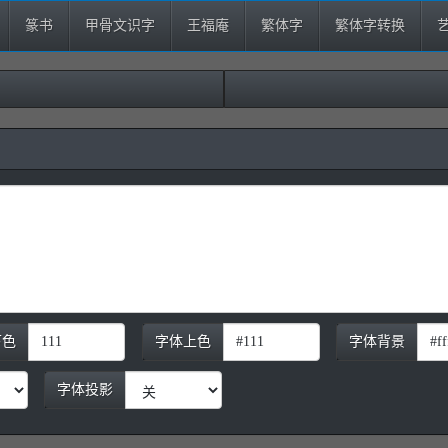
篆书
甲骨文识字
王福庵
繁体字
繁体字转换
下色
字体上色
字体背景
字体投影