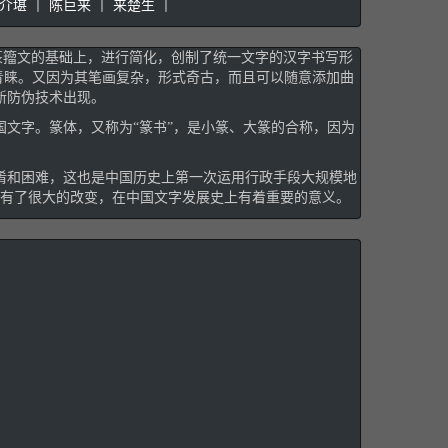
介堪
丨
陈巨来
丨
来楚生
丨
篆籀文的基础上，进行简化，创制了统一文字的汉字书写形
青睐。又因为其笔画复杂，形式奇古，而且可以随意添加曲
新防伪技术出现。
国文字。篆体，又称为“篆书”，是小篆、大篆的合称，因为
淆和困难，这也是中国历史上第一次运用行政手段大规模地
况有了很大的改变，在中国文字发展史上有着重要的意义。