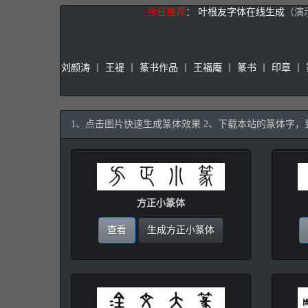
今日推荐
：
叶根友字体在线生成
（演
刘颜涛
丨
王禔
丨
篆书作品
丨
王福庵
丨
篆书
丨
印章
丨
1、点击图片快速生成篆体效果 2、下载本站的篆体字
方正小篆体
查看
生成方正小篆体