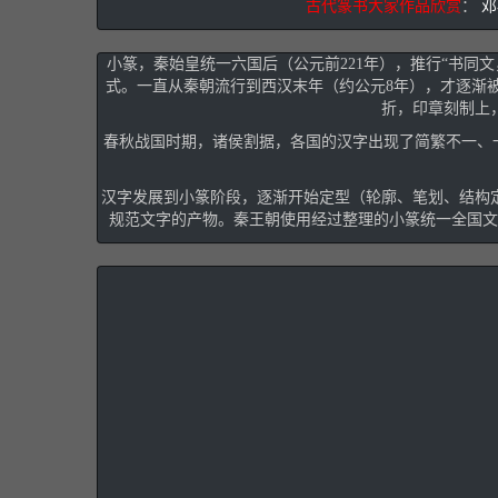
古代篆书大家作品欣赏
：
邓
小篆，秦始皇统一六国后（公元前221年），推行“书
式。一直从秦朝流行到西汉末年（约公元8年），才逐渐
折，印章刻制上
春秋战国时期，诸侯割据，各国的汉字出现了简繁不一、一
汉字发展到小篆阶段，逐渐开始定型（轮廓、笔划、结构
规范文字的产物。秦王朝使用经过整理的小篆统一全国文