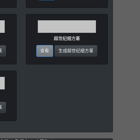
超世纪细方篆
篆
查看
生成超世纪细方篆
篆