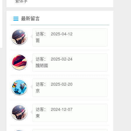
繁体字
最新留言
访客：
2025-04-12
篦
访客：
2025-02-24
醜陋國
访客：
2025-02-20
亰
访客：
2024-12-07
東