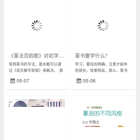
《篆法百韵歌》对初学者掌握篆书规律，深入学习篆书，都有很大的帮助！
篆书要学什么？
常用篆书的写法，基本都可以通
学习，要目的明确，注意才能有
过《说文解字部首》来解决。 那
的放矢，效果明显。那么，篆书
么，极少部分的特殊篆字，如
要怎么样学？学习的目标都有哪
05-07
05-06
父、牙、花、鸟、乌、必、庚、
些呢？01/练线条篆书的线条在草
康、焉、惊、学...
书，尤其大草中会有大量运用，
在白线的时候“锋...