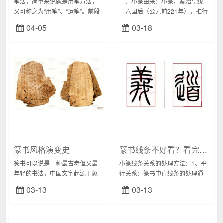
笔法，简单来说就是用笔方法，
一、小篆由来：小篆，秦始皇统
又可称之为“用笔”、“运笔”。前段
一六国后（公元前221年），推行
时间看到‘零翁柳培琪’先生进一步
“书同文，车同轨”，统一度量衡的
04-05
03-18
将笔法进行更细微解释，感觉有
政策，由丞相李斯负责，在秦国
所收获，在此也与诸位共享。柳
原来使用的大篆籀文的基础上，
先生将笔法...
进行简化，创...
篆书风格演变史
篆书线条不好看？看完烦恼少一半！
篆书可以说是一种最古老但又最
小篆线条关系的处理方法：1、平
年轻的书法，中国文字起源于象
行关系：篆书中直线条的处理通
形，且顽强地根植于象形，并未
常是用平行的方法，如“义”字的各
03-13
03-13
简单地仅用声音符号来做文字记
个横画，这些横画也不是真正的
录。象形文字本身即有造型的要
直横，也是呈弧形的横。篆书中
求，所以中国文字一开...
曲线条的处理有...