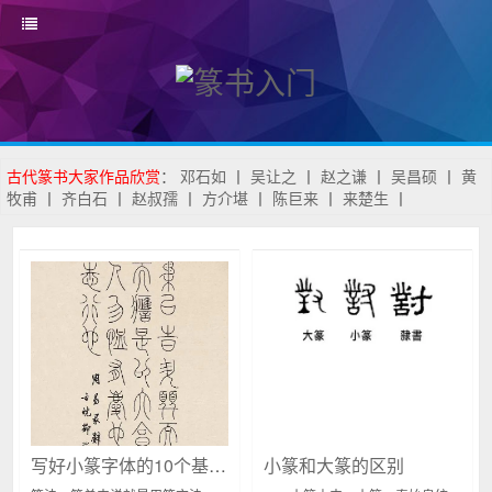
古代篆书大家作品欣赏
：
邓石如
丨
吴让之
丨
赵之谦
丨
吴昌硕
丨
黄
牧甫
丨
齐白石
丨
赵叔孺
丨
方介堪
丨
陈巨来
丨
来楚生
丨
写好小篆字体的10个基本笔法
小篆和大篆的区别