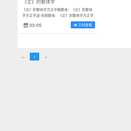
《丈》的繁体字
《丈》的繁体字方正中楷繁体：《丈》的繁体
字方正字迹-仿颜繁体：《丈》的繁体字方正字
迹-佩安硬笔繁体：《丈》的繁体字方正启迪繁
03-05
立刻查看
体：《丈》的繁体字方正字迹-周嵩谦小...
‹‹
1
››