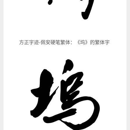
方正字迹-佩安硬笔繁体：《坞》的繁体字