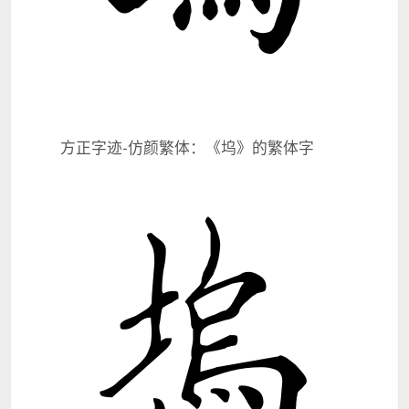
方正字迹-仿颜繁体：《坞》的繁体字