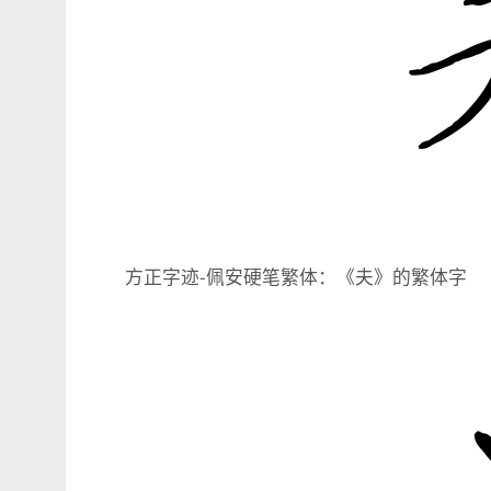
方正字迹-佩安硬笔繁体：《夫》的繁体字