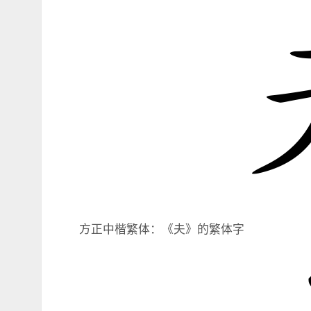
方正中楷繁体：《夫》的繁体字