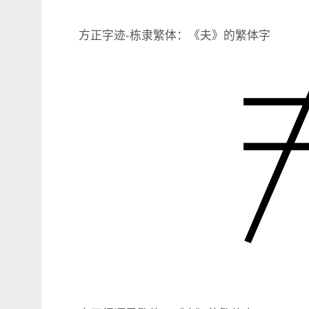
方正字迹-栋隶繁体：《夫》的繁体字