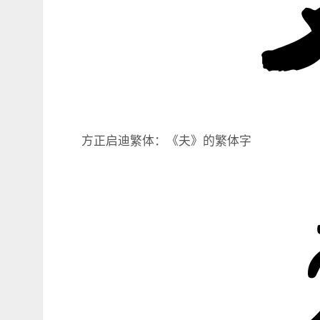
方正启迪繁体：《夫》的繁体字