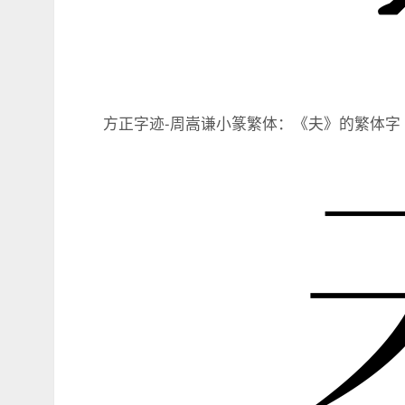
方正字迹-周嵩谦小篆繁体：《夫》的繁体字