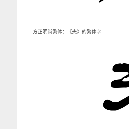
方正明尚繁体：《夫》的繁体字