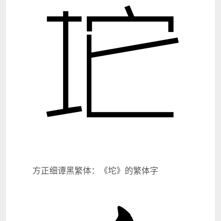
方正细谭黑繁体：《坨》的繁体字