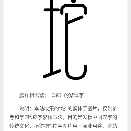
腾祥相思繁：《坨》的繁体字
说明：本站收集的“坨”的繁体字图片，仅供参
考和学习“坨”字繁体写法，目的是发扬中国汉字的
传统文化，不得把“坨”字图片用于商业用途，本站