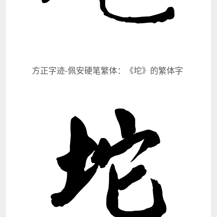
方正字迹-佩安硬笔繁体：《坨》的繁体字