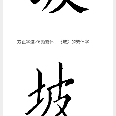
方正字迹-仿颜繁体：《坡》的繁体字