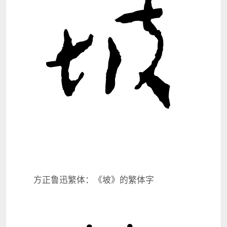
方正鲁迅繁体：《坡》的繁体字