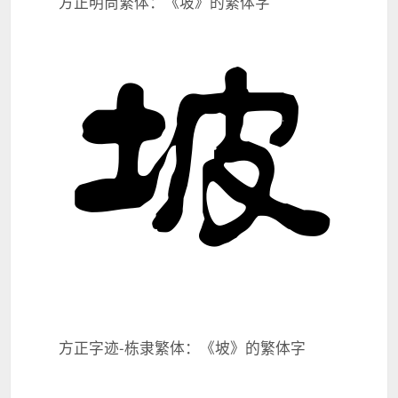
方正明尚繁体：《坡》的繁体字
方正字迹-栋隶繁体：《坡》的繁体字