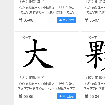
《夫》的繁体字
《太》的繁
《夫》的繁体字方正中楷繁体：《夫》的繁体
《太》的繁体字
字方正字迹-仿颜繁体：《夫》的繁体字方正字
字方正字迹-仿
迹-佩安硬笔繁体：《夫》的繁体字方正启迪繁
迹-佩安硬笔繁
05-08
05-07
立刻查看
体：《夫》的繁体字方正字迹-周嵩谦小...
体：《太》的繁体
繁体字
繁体字
《大》的繁体字
《夥》的繁
《大》的繁体字方正中楷繁体：《大》的繁体
《夥》的繁体字
字方正字迹-仿颜繁体：《大》的繁体字方正字
字方正字迹-仿
迹-佩安硬笔繁体：《大》的繁体字方正启迪繁
迹-佩安硬笔繁
05-05
05-04
立刻查看
体：《大》的繁体字方正字迹-周嵩谦小...
体：《夥》的繁体