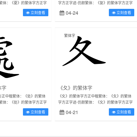
颜繁体：《夏》的繁体字方正字
字方正字迹-仿颜繁体：《复》的繁体字方正字
体：《夏》的繁体字方正启迪繁
迹-佩安硬笔繁体：《复》的繁体字方正启迪繁
04-24
立刻查看
立刻查看
字方正字迹-周嵩谦小...
体：《复》的繁体字方正字迹-周嵩谦小...
繁体字
体字
《夂》的繁体字
方正中楷繁体：《处》的繁体
《夂》的繁体字方正中楷繁体：《夂》的繁体
颜繁体：《处》的繁体字方正字
字方正字迹-仿颜繁体：《夂》的繁体字方正字
体：《处》的繁体字方正启迪繁
迹-佩安硬笔繁体：《夂》的繁体字方正启迪繁
04-21
立刻查看
立刻查看
字方正字迹-周嵩谦小...
体：《夂》的繁体字方正字迹-周嵩谦小...