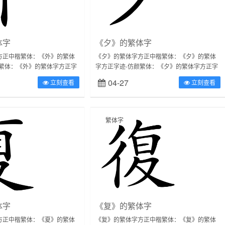
体字
《夕》的繁体字
方正中楷繁体：《外》的繁体
《夕》的繁体字方正中楷繁体：《夕》的繁体
颜繁体：《外》的繁体字方正字
字方正字迹-仿颜繁体：《夕》的繁体字方正字
体：《外》的繁体字方正启迪繁
迹-佩安硬笔繁体：《夕》的繁体字方正启迪繁
04-27
立刻查看
立刻查看
字方正字迹-周嵩谦小...
体：《夕》的繁体字方正字迹-周嵩谦小...
繁体字
体字
《复》的繁体字
方正中楷繁体：《夏》的繁体
《复》的繁体字方正中楷繁体：《复》的繁体