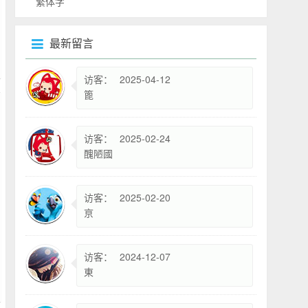
繁体字
最新留言
访客：
2025-04-12
篦
访客：
2025-02-24
醜陋國
访客：
2025-02-20
亰
访客：
2024-12-07
東