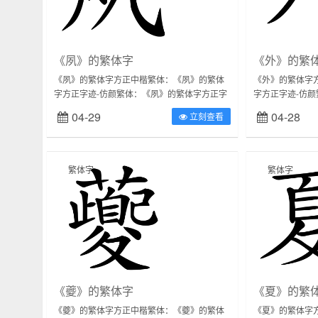
《夙》的繁体字
《外》的繁
《夙》的繁体字方正中楷繁体：《夙》的繁体
《外》的繁体字
字方正字迹-仿颜繁体：《夙》的繁体字方正字
字方正字迹-仿
迹-佩安硬笔繁体：《夙》的繁体字方正启迪繁
迹-佩安硬笔繁
04-29
04-28
立刻查看
体：《夙》的繁体字方正字迹-周嵩谦小...
体：《外》的繁体
繁体字
繁体字
《夔》的繁体字
《夏》的繁
《夔》的繁体字方正中楷繁体：《夔》的繁体
《夏》的繁体字