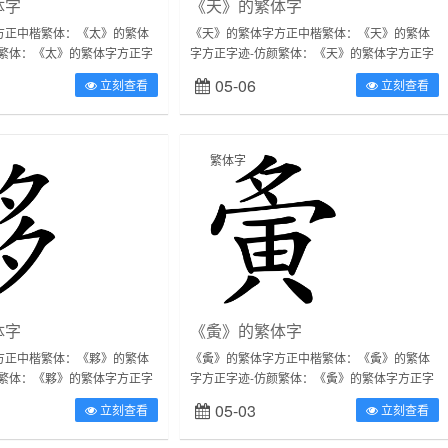
体字
《天》的繁体字
方正中楷繁体：《太》的繁体
《天》的繁体字方正中楷繁体：《天》的繁体
颜繁体：《太》的繁体字方正字
字方正字迹-仿颜繁体：《天》的繁体字方正字
体：《太》的繁体字方正启迪繁
迹-佩安硬笔繁体：《天》的繁体字方正启迪繁
05-06
立刻查看
立刻查看
字方正字迹-周嵩谦小...
体：《天》的繁体字方正字迹-周嵩谦小...
繁体字
体字
《夤》的繁体字
方正中楷繁体：《夥》的繁体
《夤》的繁体字方正中楷繁体：《夤》的繁体
颜繁体：《夥》的繁体字方正字
字方正字迹-仿颜繁体：《夤》的繁体字方正字
体：《夥》的繁体字方正启迪繁
迹-佩安硬笔繁体：《夤》的繁体字方正启迪繁
05-03
立刻查看
立刻查看
字方正字迹-周嵩谦小...
体：《夤》的繁体字方正字迹-周嵩谦小...